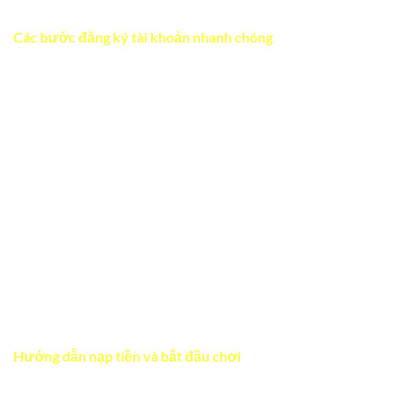
Các bước đăng ký tài khoản nhanh chóng
Để bắt đầu tham gia Bomwin, người chơi chỉ cần thực hiện
một vài bước đăng ký đơn giản:
Truy cập vào trang chủ hoặc ứng dụng Bom win
Chọn mục “Đăng ký” trên giao diện chính
Điền đầy đủ thông tin cá nhân theo yêu cầu
Xác nhận tài khoản qua số điện thoại hoặc email (nếu có)
Hoàn tất đăng ký và đăng nhập để bắt đầu sử dụng
Quy trình này được tối ưu nhằm giúp người chơi mới dễ
dàng tạo tài khoản chỉ trong vài phút.
Hướng dẫn nạp tiền và bắt đầu chơi
Sau khi đăng ký thành công, người chơi cần nạp tiền để tham