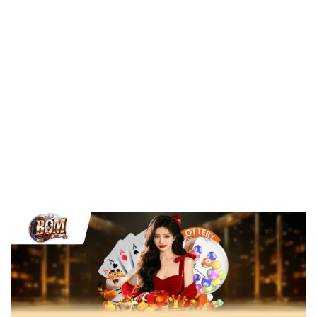
gia các trò chơi:
Đăng nhập vào tài khoản nhà cái
Chọn mục “Nạp tiền” tại giao diện chính
Lựa chọn phương thức thanh toán phù hợp
Nhập số tiền cần nạp và xác nhận giao dịch
Kiểm tra số dư trong tài khoản sau khi hoàn tất
Khi đã có số dư, người chơi có thể lựa chọn bất kỳ sảnh
game nào để bắt đầu trải nghiệm.