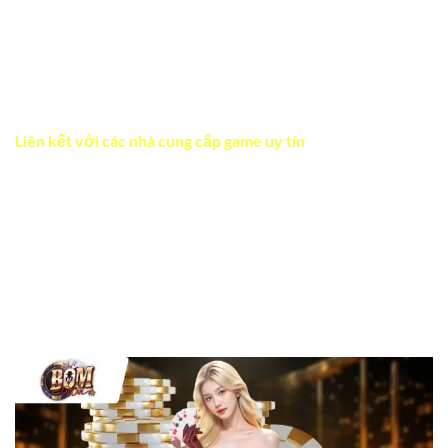
tạo cảm giác sống động khi tham gia các trò chơi. Nhờ tối ưu
trên cả máy tính và điện thoại, người chơi có thể trải nghiệm
liền mạch ở mọi thiết bị mà không gặp khó khăn trong quá
trình sử dụng.
Liên kết với các nhà cung cấp game uy tín
Một trong những điểm mạnh của Bomwin là hợp tác với
nhiều nhà phát hành game có tên tuổi trên thị trường. Điều
này giúp đảm bảo chất lượng trò chơi luôn ổn định, công
bằng và có tính giải trí cao. Ngoài ra, việc liên kết với các đối
tác uy tín còn giúp nền tảng thường xuyên cập nhật sản
phẩm mới, mang lại sự đa dạng và không gây nhàm chán cho
người chơi.