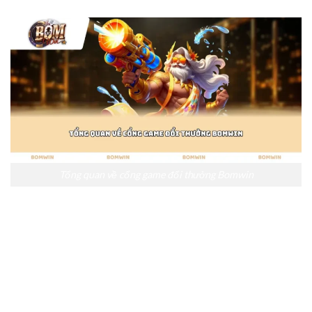
Tổng quan về cổng game đổi thưởng Bomwin
Bên cạnh yếu tố giải trí, Bomwin cũng chú trọng vào tính ổn
định của hệ thống và tốc độ xử lý giao dịch, giúp quá trình
tham gia trở nên mượt mà hơn. Điều này tạo nên trải
nghiệm liền mạch cho cả người chơi mới lẫn người chơi lâu
năm, đồng thời góp phần nâng cao mức độ tin cậy của nền
tảng trên thị trường game đổi thưởng trực tuyến.