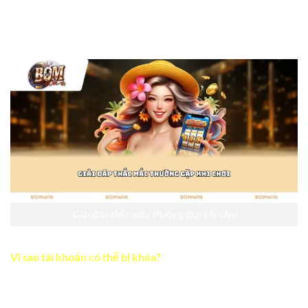
chơi chỉ cần cung cấp một số thông tin cơ bản theo yêu cầu
hệ thống là có thể tạo tài khoản và sử dụng. Không có bất kỳ
khoản phí nào phát sinh trong quá trình đăng ký ban đầu.
Giải đáp thắc mắc thường gặp khi chơi
Vì sao tài khoản có thể bị khóa?
Tài khoản tại Bomwin có thể bị tạm khóa hoặc hạn chế truy
cập trong một số trường hợp nhất định. Một số nguyên