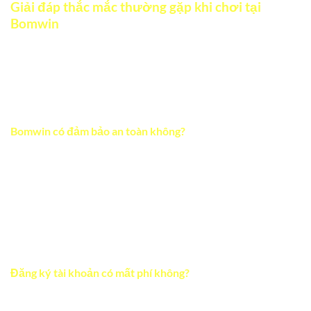
Giải đáp thắc mắc thường gặp khi chơi tại
Bomwin
Trong quá trình tham gia nhà cái, người chơi mới thường có
một số câu hỏi liên quan đến tính an toàn, chi phí và vấn đề
tài khoản. Dưới đây là những giải đáp cơ bản giúp bạn hiểu
rõ hơn trước khi bắt đầu trải nghiệm.
Bomwin có đảm bảo an toàn không?
Bomwin được xây dựng với hệ thống bảo mật nhiều lớp
nhằm bảo vệ thông tin người dùng và dữ liệu giao dịch. Các
hoạt động nạp rút đều được xử lý qua quy trình mã hóa, giúp
hạn chế tối đa rủi ro trong quá trình sử dụng. Nhìn chung,
nền tảng hướng đến việc tạo môi trường giải trí ổn định và
an toàn cho người chơi.
Đăng ký tài khoản có mất phí không?
Việc đăng ký tài khoản tại đây hoàn toàn miễn phí. Người